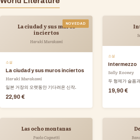
World Literature
NOVEDAD
La ciudad y sus muros
In
inciertos
S
Haruki Murakami
소설
소설
Intermezzo
La ciudad y sus muros inciertos
Sally Rooney
Haruki Murakami
두 형제가 슬픔과
일본 거장의 오랫동안 기다려온 신작.
19,90 €
22,90 €
Las ocho montanas
De
Paolo Cognetti
Ban