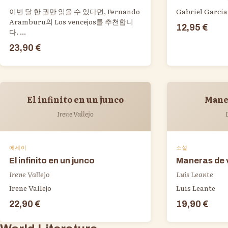
이번 달 한 권만 읽을 수 있다면, Fernando
Gabriel Garci
Aramburu의 Los vencejos를 추천합니
12,95 €
다. ...
23,90 €
El infinito en un junco
Mane
Irene Vallejo
에세이
소설
El infinito en un junco
Maneras de v
Irene Vallejo
Luis Leante
Irene Vallejo
Luis Leante
22,90 €
19,90 €