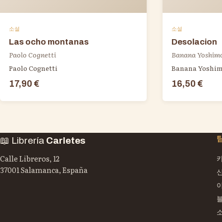
소설
소설
Las ocho montanas
Desolacion
Paolo Cognetti
Banana Yoshim
Paolo Cognetti
Banana Yoshim
17,90 €
16,50 €
📖 Librería
Carletes
Calle Libreros, 12
37001 Salamanca, España