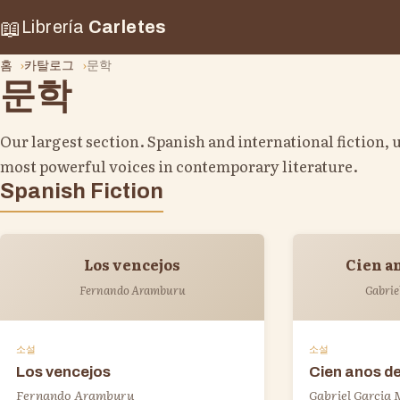
📖
Librería
Carletes
홈
카탈로그
문학
문학
Our largest section. Spanish and international fiction, 
most powerful voices in contemporary literature.
Spanish Fiction
Los vencejos
Cien a
Fernando Aramburu
Gabrie
소설
소설
Los vencejos
Cien anos d
Fernando Aramburu
Gabriel Garcia