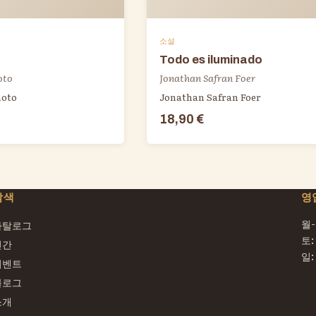
소설
Todo es iluminado
oto
Jonathan Safran Foer
oto
Jonathan Safran Foer
18,90 €
탐색
영
월-금
카탈로그
토: 
신간
일:
이벤트
블로그
소개