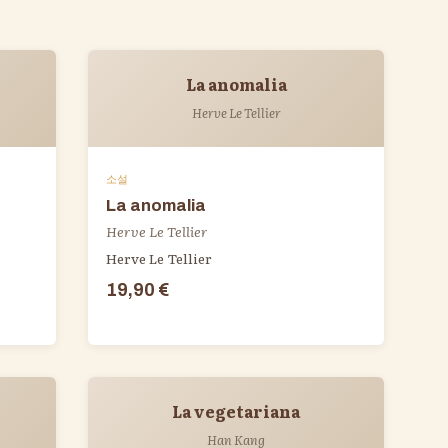
La anomalia
Herve Le Tellier
소설
La anomalia
Herve Le Tellier
Herve Le Tellier
19,90 €
La vegetariana
Han Kang