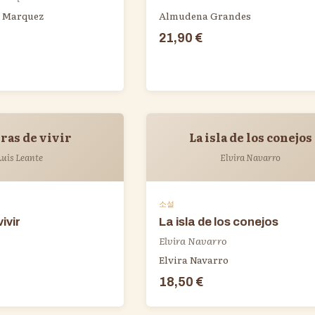
a Marquez
Almudena Grandes
21,90 €
ras de vivir
La isla de los conejos
Luis Leante
Elvira Navarro
소설
ivir
La isla de los conejos
Elvira Navarro
Elvira Navarro
18,50 €