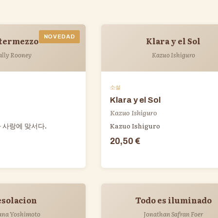
NOVEDAD
termezzo
Klara y el Sol
ally Rooney
Kazuo Ishiguro
소설
Klara y el Sol
Kazuo Ishiguro
 사랑에 맞서다.
Kazuo Ishiguro
20,50 €
solacion
Todo es iluminado
ana Yoshimoto
Jonathan Safran Foer