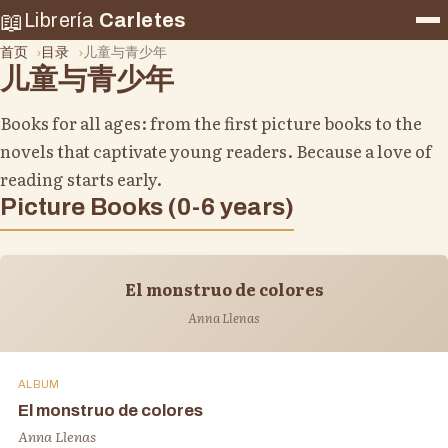
📖
Librería
Carletes
首页
目录
儿童与青少年
儿童与青少年
Books for all ages: from the first picture books to the
novels that captivate young readers. Because a love of
reading starts early.
Picture Books (0-6 years)
El monstruo de colores
Anna Llenas
ALBUM
El monstruo de colores
Anna Llenas