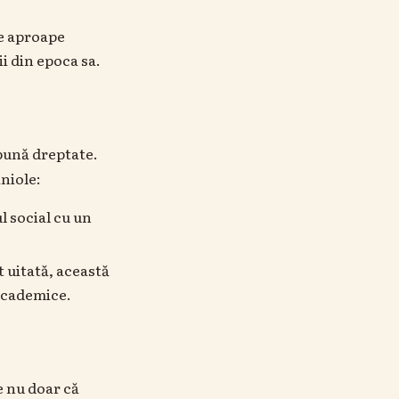
te aproape
ii din epoca sa.
 bună dreptate.
aniole:
 social cu un
t uitată, această
 academice.
e nu doar că