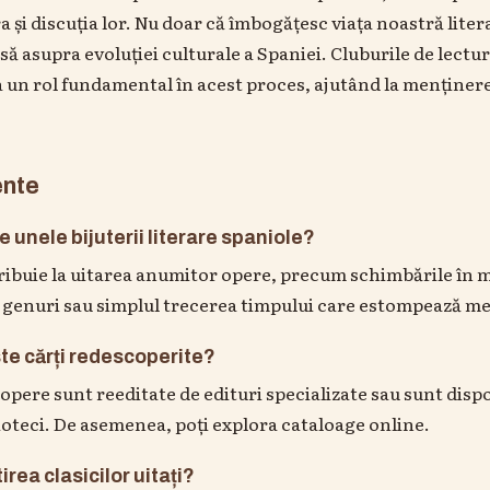
și discuția lor. Nu doar că îmbogățesc viața noastră litera
ă asupra evoluției culturale a Spaniei. Cluburile de lectură
 un rol fundamental în acest proces, ajutând la menținere
ente
e unele bijuterii literare spaniole?
ribuie la uitarea anumitor opere, precum schimbările în m
genuri sau simplul trecerea timpului care estompează me
te cărți redescoperite?
opere sunt reeditate de edituri specializate sau sunt dispon
ioteci. De asemenea, poți explora cataloage online.
irea clasicilor uitați?