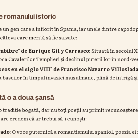
 romanului istoric
 un gen care a înflorit în Spania, iar unele dintre capodop
câteva care merită să fie salvate:
mbibre" de Enrique Gil y Carrasco
: Situată în secolul 
ca Cavalerilor Templieri și declinul puterii lor în nord-ve
scos en el siglo VIII" de Francisco Navarro Villoslad
 bascilor în timpul invaziei musulmane, plină de intrigă ș
tă o a doua șansă
o tradiție bogată, dar nu toți poeții au primit recunoaștere
care credem că ar trebui să-i cunoști:
nado
: O voce puternică a romantismului spaniol, poezia ei 