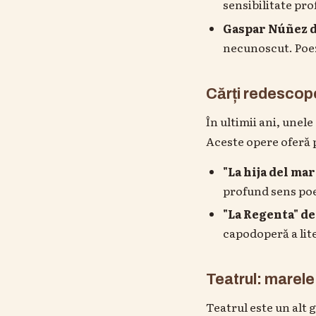
sensibilitate pro
Gaspar Núñez 
necunoscut. Poezi
Cărți redescope
În ultimii ani, unel
Aceste opere oferă p
"La hija del mar
profund sens poet
"La Regenta" de
capodoperă a lit
Teatrul: marele 
Teatrul este un alt 