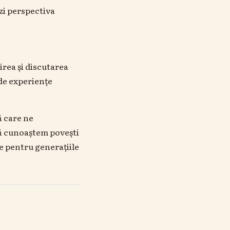
nzi perspectiva
rea și discutarea
 de experiențe
ă care ne
să cunoaștem povești
e pentru generațiile