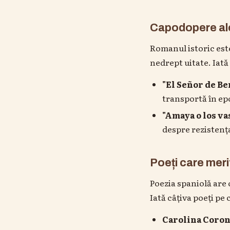
Capodopere ale
Romanul istoric este
nedrept uitate. Iată 
"El Señor de Be
transportă în epo
"Amaya o los va
despre rezistența
Poeți care meri
Poezia spaniolă are 
Iată câțiva poeți pe 
Carolina Coro