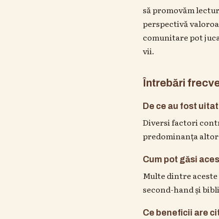
să promovăm lectura 
perspectivă valoroas
comunitare pot juca
vii.
Întrebări frecv
De ce au fost uitat
Diversi factori cont
predominanța altor 
Cum pot găsi aces
Multe dintre aceste 
second-hand și bibl
Ce beneficii are cit