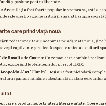
fundă și pasiune pentru libertate.
de Arce
: Deși a fost foarte popular în vremea sa, astăzi es
ile sale oferă o viziune critică și angajată asupra societăț
rite care prind viață nouă
e cărți redescoperite au început să prindă viață nouă, și pe
ovești captivante și reflectă aspecte unice ale culturii sp
" de Rosalía de Castro
: Un roman care combină realismul
ic, explorând luptele femeilor în secolul XIX.
 Leopoldo Alas "Clarín"
: Deși nu a fost niciodată comple
eraturii spaniole rămâne subestimată în afara cercurilor
uitat
gen care a produs multe bijuterii literare uitate. Opere car